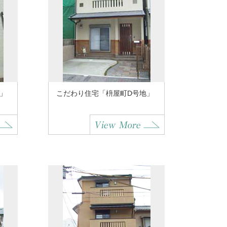
」
こだわり住宅「枡屋町D号地」