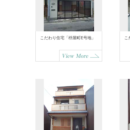
こだわり住宅「枡屋町E号地」
こ