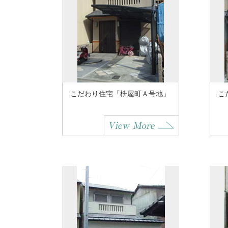
こだわり住宅「枡屋町Ａ号地」
こ