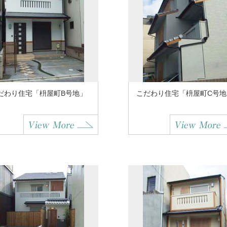
だわり住宅「枡屋町B号地」
こだわり住宅「枡屋町C号地