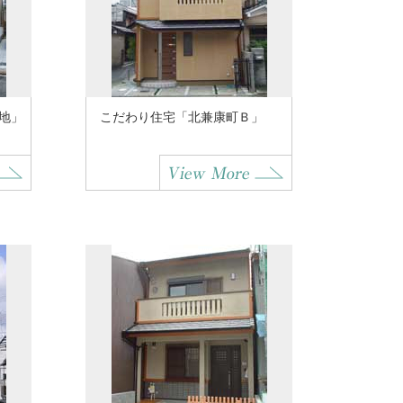
地」
こだわり住宅「北兼康町Ｂ」