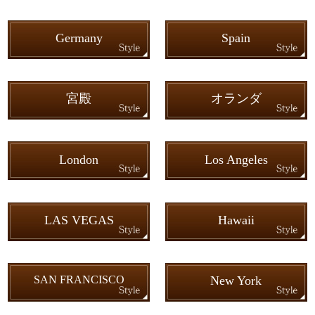
Germany
Spain
宮殿
オランダ
London
Los Angeles
LAS VEGAS
Hawaii
SAN FRANCISCO
New York